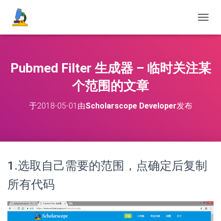
切
换
导
航
Pubmed Filter 生成器 – 临时关注某
个范围的文章
于
2018-05-01
由
Scholarscope Developer
发布
1.选取自己需要的范围，点确定后复制
所有代码