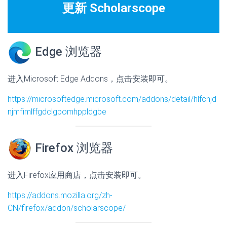
更新 Scholarscope
Edge 浏览器
进入Microsoft Edge Addons，点击安装即可。
https://microsoftedge.microsoft.com/addons/detail/hlfcnjd
njmfimlffgdclgpomhppldgbe
Firefox 浏览器
进入Firefox应用商店，点击安装即可。
https://addons.mozilla.org/zh-
CN/firefox/addon/scholarscope/